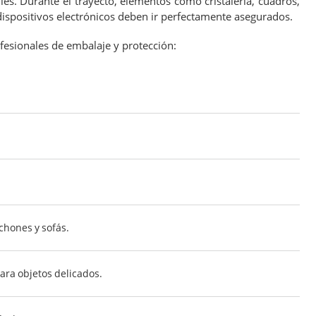
iles. Durante el trayecto, elementos como cristalería, cuadros,
ispositivos electrónicos deben ir perfectamente asegurados.
ofesionales de embalaje y protección:
chones y sofás.
ra objetos delicados.