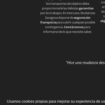
co
los transportes de objetos debe
en
proporcionarle las debidas
garantías
de
por los trabajos. En este caso, Mudanzas
t
Zaragoza dispone de
seguros sin
obj
franquicia
para cubrir cualquier posible
contingencia.
Contáctenos
para
informarse de lo que necesite saber.
"Hice una mudanza desde
Usamos cookies propias para mejorar su experiencia de usu