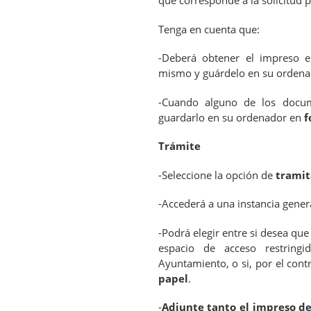
que corresponde a la solicitud p
Tenga en cuenta que:
-Deberá obtener el impreso 
mismo y guárdelo en su ordena
-Cuando alguno de los docum
guardarlo en su ordenador en
f
Trámite
-Seleccione la opción de
tramit
-Accederá a una instancia gene
-Podrá elegir entre si desea que
espacio de acceso restring
Ayuntamiento, o si, por el cont
papel
.
-
Adjunte tanto el impreso d