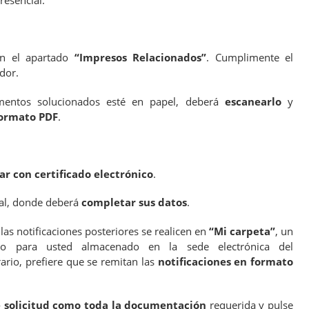
resencial.
en el apartado
“Impresos Relacionados”
. Cumplimente el
dor.
entos solucionados esté en papel, deberá
escanearlo
y
ormato PDF
.
ar con certificado electrónico
.
ral, donde deberá
completar sus datos
.
 las notificaciones posteriores se realicen en
“Mi carpeta”
, un
ido para usted almacenado en la sede electrónica del
rario, prefiere que se remitan las
notificaciones en formato
e solicitud como toda la documentación
requerida y pulse