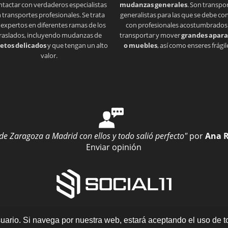
ntactar con verdaderos especialistas
mudanzas generales
. Son transpo
 transportes profesionales. Se trata
generalistas para las que se debe co
 expertos en diferentes ramas de los
con profesionales acostumbrados
raslados, incluyendo mudanzas de
transportar y mover
grandes apara
etos delicados
y que tengan un alto
o muebles
, así como enseres frágil
valor.
 Zaragoza a Madrid con ellos y todo salió perfecto"
por
Ana 
Enviar opinión
Plaza del Pilar, 16 Entlo. Oficina 5, 50003 – Zaragoza
·
ario. Si navega por nuestra web, estará aceptando el uso de t