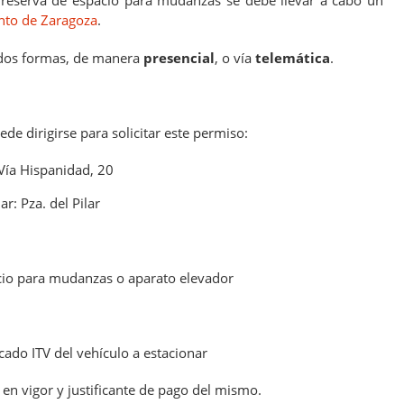
la reserva de espacio para mudanzas se debe llevar a cabo un
to de Zaragoza
.
 dos formas, de manera
presencial
, o vía
telemática
.
ede dirigirse para solicitar este permiso:
 Vía Hispanidad, 20
ar: Pza. del Pilar
cio para mudanzas o aparato elevador
icado ITV del vehículo a estacionar
 en vigor y justificante de pago del mismo.