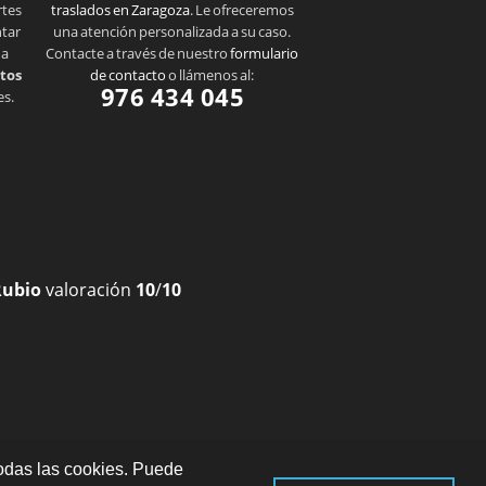
rtes
traslados en Zaragoza
. Le ofreceremos
ntar
una atención personalizada a su caso.
 a
Contacte a través de nuestro
formulario
tos
de contacto
o llámenos al:
976 434 045
es.
Rubio
valoración
10
/
10
odas las cookies. Puede