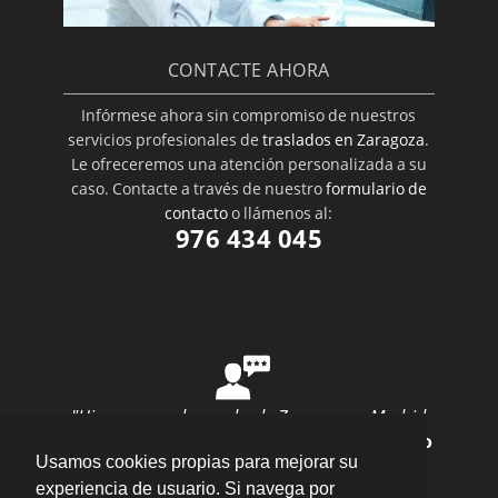
CONTACTE AHORA
Infórmese ahora sin compromiso de nuestros
servicios profesionales de
traslados en Zaragoza
.
Le ofreceremos una atención personalizada a su
caso. Contacte a través de nuestro
formulario de
contacto
o llámenos al:
976 434 045
"Hice una mudanza desde Zaragoza a Madrid
con ellos y todo salió perfecto"
por
Ana Rubio
Usamos cookies propias para mejorar su
valoración
10
/
10
Enviar opinión
experiencia de usuario. Si navega por