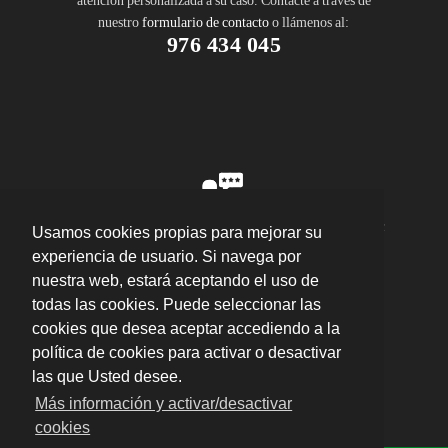
atención personalizada a su caso. Contacte a través de
nuestro
formulario de contacto
o llámenos al:
976 434 045
"Hice una mudanza desde Zaragoza a Madrid con
Usamos cookies propias para mejorar su
ellos y todo salió perfecto"
por
Ana Rubio
experiencia de usuario. Si navega por
valoración
10
/
10
Enviar opinión
nuestra web, estará aceptando el uso de
todas las cookies. Puede seleccionar las
cookies que desea aceptar accediendo a la
política de cookies para activar o desactivar
las que Usted desee.
Más información y activar/desactivar
Plaza del Pilar, 16 Entlo. Oficina 5, 50003 –
cookies
Zaragoza
·