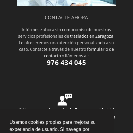
CONTACTE AHORA
Infórmese ahora sin compromiso de nuestros
servicios profesionales de
traslados en Zaragoza
.
Le ofreceremos una atención personalizada a su
caso. Contacte a través de nuestro
formulario de
contacto
o llámenos al:
976 434 045
"Hice una mudanza desde Zaragoza a Madrid
con ellos y todo salió perfecto"
por
Ana Rubio
Usamos cookies propias para mejorar su
valoración
10
/
10
Enviar opinión
experiencia de usuario. Si navega por