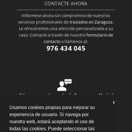
CONTACTE AHORA
Infórmese ahora sin compromiso de nuestros
servicios profesionales de
traslados en Zaragoza
.
Le ofreceremos una atención personalizada a su
caso. Contacte a través de nuestro
formulario de
contacto
o llámenos al:
976 434 045
"Hice una mudanza desde Zaragoza a Madrid
con ellos y todo salió perfecto"
por
Ana Rubio
Usamos cookies propias para mejorar su
valoración
10
/
10
Enviar opinión
experiencia de usuario. Si navega por
nuestra web, estará aceptando el uso de
todas las cookies. Puede seleccionar las