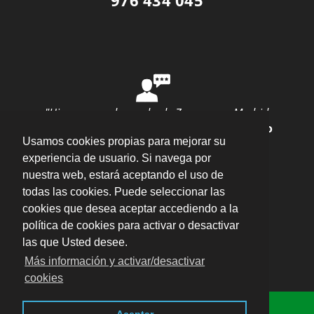
"Hice una mudanza desde Zaragoza a Madrid
con ellos y todo salió perfecto"
por
Ana Rubio
Usamos cookies propias para mejorar su
valoración
10
/
10
Enviar opinión
experiencia de usuario. Si navega por
nuestra web, estará aceptando el uso de
todas las cookies. Puede seleccionar las
cookies que desea aceptar accediendo a la
política de cookies para activar o desactivar
las que Usted desee.
Plaza del Pilar, 16 Entlo. Oficina 5, 50003 –
Más información y activar/desactivar
Zaragoza
·
cookies
Aviso legal · LSSI · Política de cookies · Política
Consulta Online
de privacidad
·
Blog
-
Descarga los impresos