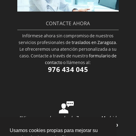
CONTACTE AHORA
Infórmese ahora sin compromiso de nuestros
servicios profesionales de
traslados en Zaragoza
.
Le ofreceremos una atención personalizada a su
caso. Contacte a través de nuestro
formulario de
contacto
o llámenos al:
976 434 045
"Hice una mudanza desde Zaragoza a Madrid
con ellos y todo salió perfecto"
por
Ana Rubio
Usamos cookies propias para mejorar su
valoración
10
/
10