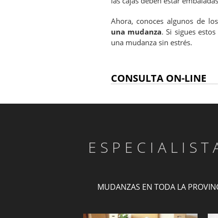
las cajas deben estar embaladas
Ahora, conoces algunos de los
una mudanza
. Si sigues esto
una mudanza sin estrés.
CONSULTA ON-LINE
ESPECIALIS
MUDANZAS EN TODA LA PROVIN