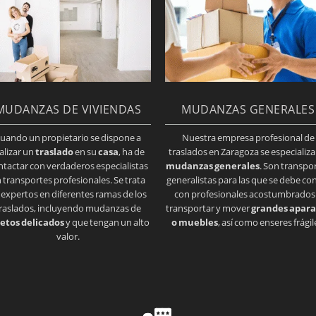
MUDANZAS DE VIVIENDAS
MUDANZAS GENERALES
uando un propietario se dispone a
Nuestra empresa profesional de
alizar un
traslado
en su
casa
, ha de
traslados en Zaragoza se especializa
ntactar con verdaderos especialistas
mudanzas generales
. Son transpo
 transportes profesionales. Se trata
generalistas para las que se debe co
 expertos en diferentes ramas de los
con profesionales acostumbrados
raslados, incluyendo mudanzas de
transportar y mover
grandes apara
etos delicados
y que tengan un alto
o muebles
, así como enseres frágil
valor.