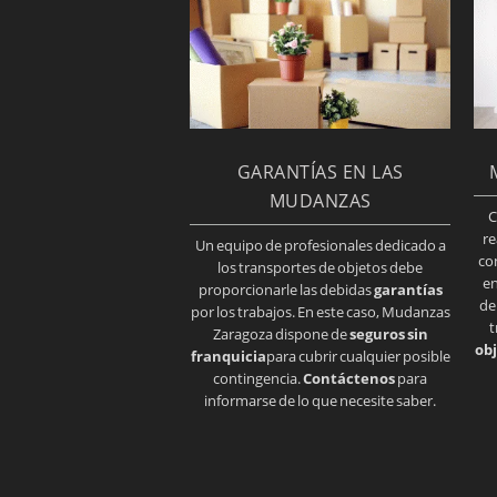
GARANTÍAS EN LAS
MUDANZAS
C
re
Un equipo de profesionales dedicado a
co
los transportes de objetos debe
en
proporcionarle las debidas
garantías
de
por los trabajos. En este caso, Mudanzas
t
Zaragoza dispone de
seguros sin
obj
franquicia
para cubrir cualquier posible
contingencia.
Contáctenos
para
informarse de lo que necesite saber.