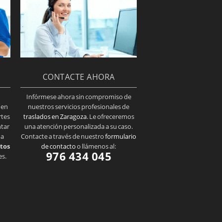
CONTACTE AHORA
Infórmese ahora sin compromiso de
 en
nuestros servicios profesionales de
rtes
traslados en Zaragoza
. Le ofreceremos
ntar
una atención personalizada a su caso.
 a
Contacte a través de nuestro
formulario
tos
de contacto
o llámenos al:
976 434 045
es.