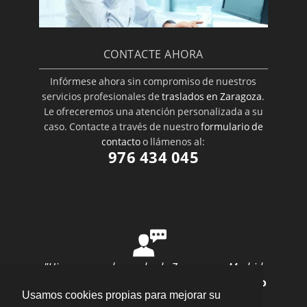
CONTACTE AHORA
Infórmese ahora sin compromiso de nuestros
servicios profesionales de
traslados en Zaragoza
.
Le ofreceremos una atención personalizada a su
caso. Contacte a través de nuestro
formulario de
contacto
o llámenos al:
976 434 045
"Hice una mudanza desde Zaragoza a Madrid
con ellos y todo salió perfecto"
por
Ana Rubio
Usamos cookies propias para mejorar su
valoración
10
/
10