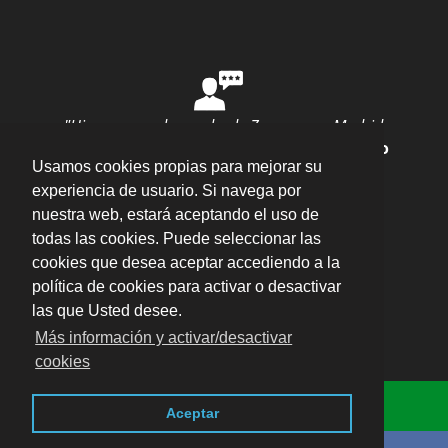
"Hice una mudanza desde Zaragoza a Madrid
con ellos y todo salió perfecto"
por
Ana Rubio
Usamos cookies propias para mejorar su
valoración
10
/
10
Enviar opinión
experiencia de usuario. Si navega por
nuestra web, estará aceptando el uso de
todas las cookies. Puede seleccionar las
cookies que desea aceptar accediendo a la
política de cookies para activar o desactivar
las que Usted desee.
Plaza del Pilar, 16 Entlo. Oficina 5, 50003 –
Más información y activar/desactivar
Zaragoza
·
cookies
Aviso legal · LSSI · Política de cookies · Política
Consulta Online
de privacidad
·
Blog
-
Descarga los impresos
Aceptar
del Ayuntamiento de Zaragoza