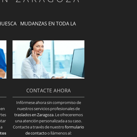
HUESCA
·
MUDANZAS EN TODA LA
CONTACTE AHORA
Infórmese ahora sin compromiso de
 en
nuestros servicios profesionales de
rtes
traslados en Zaragoza
. Le ofreceremos
ntar
una atención personalizada a su caso.
 a
Contacte a través de nuestro
formulario
tos
de contacto
o llámenos al: