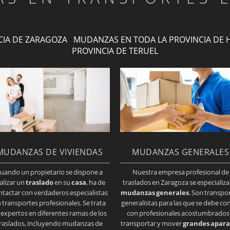
CIA DE ZARAGOZA
·
MUDANZAS EN TODA LA PROVINCIA DE 
PROVINCIA DE TERUEL
MUDANZAS DE VIVIENDAS
MUDANZAS GENERALES
uando un propietario se dispone a
Nuestra empresa profesional de
alizar un
traslado
en su
casa
, ha de
traslados en Zaragoza se especializa
ntactar con verdaderos especialistas
mudanzas generales
. Son transpo
 transportes profesionales. Se trata
generalistas para las que se debe co
 expertos en diferentes ramas de los
con profesionales acostumbrados
raslados, incluyendo mudanzas de
transportar y mover
grandes apara