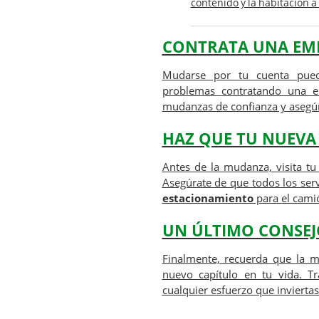
contenido y la habitación a
CONTRATA UNA EM
Mudarse por tu cuenta pued
problemas contratando una
mudanzas de
confianza
y asegúr
HAZ QUE TU NUEVA 
Antes de la mudanza, visita tu
Asegúrate de que todos los ser
estacionamiento
para el cami
UN ÚLTIMO CONSEJ
Finalmente, recuerda que la 
nuevo capítulo en tu vida. T
cualquier esfuerzo que invierta