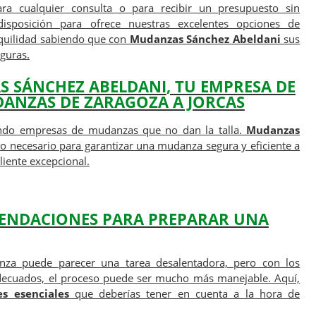
ra cualquier consulta o para recibir un presupuesto sin
sposición para ofrece nuestras excelentes opciones de
nquilidad sabiendo que con
Mudanzas Sánchez Abeldani
sus
guras.
 SÁNCHEZ ABELDANI
, TU EMPRESA DE
ANZAS DE ZARAGOZA A JORCAS
ndo empresas de mudanzas que no dan la talla.
Mudanzas
 lo necesario para garantizar una mudanza segura y eficiente a
liente excepcional.
ENDACIONES PARA PREPARAR UNA
nza puede parecer una tarea desalentadora, pero con los
ecuados, el proceso puede ser mucho más manejable. Aquí,
es esenciales
que deberías tener en cuenta a la hora de