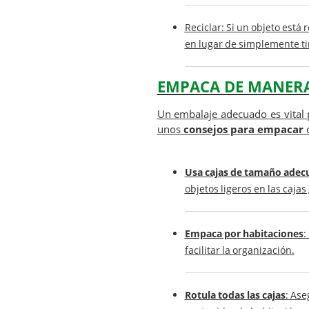
Reciclar
: Si un objeto está
en lugar de simplemente ti
EMPACA DE MANERA
Un embalaje adecuado es vital 
unos
consejos para empacar
d
Usa cajas de tamaño adec
objetos ligeros en las cajas
Empaca por habitaciones
:
facilitar la organización.
Rotula todas las cajas
: As