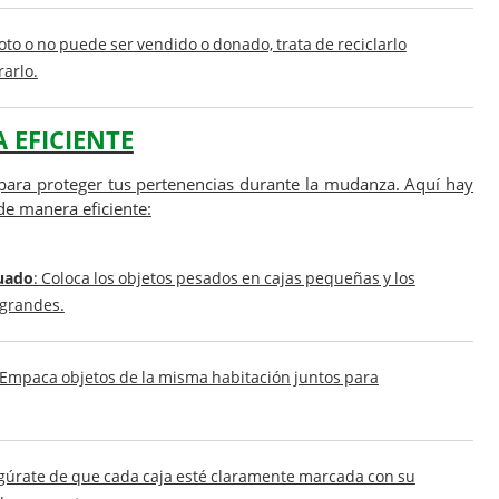
 roto o no puede ser vendido o donado, trata de reciclarlo
rarlo.
 EFICIENTE
para proteger tus pertenencias durante la mudanza. Aquí hay
e manera eficiente:
uado
: Coloca los objetos pesados en cajas pequeñas y los
 grandes.
 Empaca objetos de la misma habitación juntos para
egúrate de que cada caja esté claramente marcada con su