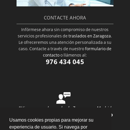
CONTACTE AHORA
Infórmese ahora sin compromiso de nuestros
servicios profesionales de
traslados en Zaragoza
.
Le ofreceremos una atención personalizada a su
caso. Contacte a través de nuestro
formulario de
contacto
o llámenos al:
976 434 045
"Hice una mudanza desde Zaragoza a Madrid
con ellos y todo salió perfecto"
por
Ana Rubio
Usamos cookies propias para mejorar su
valoración
10
/
10
Enviar opinión
experiencia de usuario. Si navega por