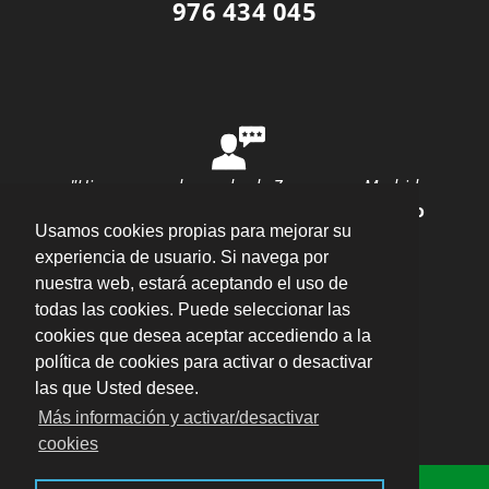
976 434 045
"Hice una mudanza desde Zaragoza a Madrid
con ellos y todo salió perfecto"
por
Ana Rubio
Usamos cookies propias para mejorar su
valoración
10
/
10
Enviar opinión
experiencia de usuario. Si navega por
nuestra web, estará aceptando el uso de
todas las cookies. Puede seleccionar las
cookies que desea aceptar accediendo a la
política de cookies para activar o desactivar
las que Usted desee.
Plaza del Pilar, 16 Entlo. Oficina 5, 50003 –
Más información y activar/desactivar
Zaragoza
·
cookies
Aviso legal · LSSI · Política de cookies · Política