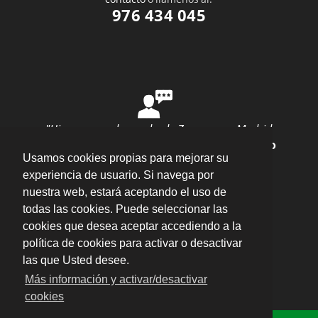
976 434 045
"Hice una mudanza desde Zaragoza a Madrid
con ellos y todo salió perfecto"
por
Ana Rubio
Usamos cookies propias para mejorar su
valoración
10
/
10
Enviar opinión
experiencia de usuario. Si navega por
nuestra web, estará aceptando el uso de
todas las cookies. Puede seleccionar las
cookies que desea aceptar accediendo a la
política de cookies para activar o desactivar
las que Usted desee.
Plaza del Pilar, 16 Entlo. Oficina 5, 50003 –
Más información y activar/desactivar
Zaragoza
·
cookies
Aviso legal · LSSI · Política de cookies · Política