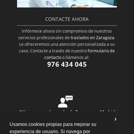
CONTACTE AHORA
Infórmese ahora sin compromiso de nuestros
servicios profesionales de
traslados en Zaragoza
.
Le ofreceremos una atención personalizada a su
caso. Contacte a través de nuestro
formulario de
contacto
o llámenos al:
976 434 045
"Hice una mudanza desde Zaragoza a Madrid
con ellos y todo salió perfecto"
por
Ana Rubio
Usamos cookies propias para mejorar su
valoración
10
/
10
Enviar opinión
experiencia de usuario. Si navega por