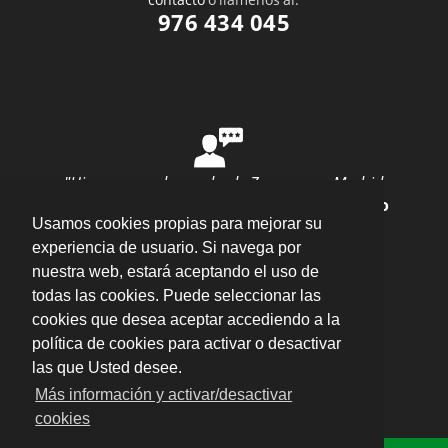
976 434 045
"Hice una mudanza desde Zaragoza a Madrid
con ellos y todo salió perfecto"
por
Ana Rubio
Usamos cookies propias para mejorar su
valoración
10
/
10
Enviar opinión
experiencia de usuario. Si navega por
nuestra web, estará aceptando el uso de
todas las cookies. Puede seleccionar las
cookies que desea aceptar accediendo a la
política de cookies para activar o desactivar
las que Usted desee.
Plaza del Pilar, 16 Entlo. Oficina 5, 50003 –
Más información y activar/desactivar
Zaragoza
·
cookies
Aviso legal · LSSI · Política de cookies · Política