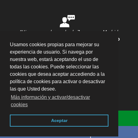
"Hice una mudanza desde Zaragoza a Madrid
con ellos y todo salió perfecto"
por
Ana Rubio
Usamos cookies propias para mejorar su
valoración
10
/
10
Enviar opinión
experiencia de usuario. Si navega por
nuestra web, estará aceptando el uso de
todas las cookies. Puede seleccionar las
cookies que desea aceptar accediendo a la
política de cookies para activar o desactivar
las que Usted desee.
Plaza del Pilar, 16 Entlo. Oficina 5, 50003 –
Más información y activar/desactivar
Zaragoza
·
cookies
Aviso legal · LSSI · Política de cookies · Política
Consulta Online
de privacidad
·
Blog
-
Descarga los impresos
Aceptar
del Ayuntamiento de Zaragoza
Llámenos sin compromiso