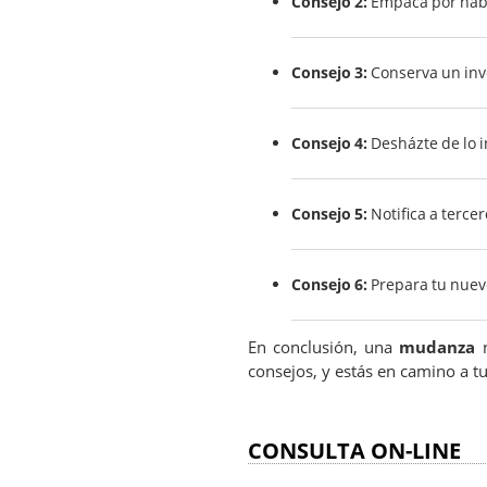
Consejo 2:
Empaca por hab
Consejo 3:
Conserva un inv
Consejo 4:
Desházte de lo 
Consejo 5:
Notifica a tercer
Consejo 6:
Prepara tu nuev
En conclusión, una
mudanza
n
consejos, y estás en camino a t
CONSULTA ON-LINE