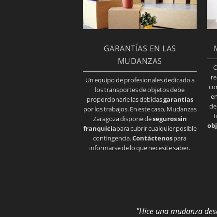
GARANTÍAS EN LAS
MUDANZAS
C
re
Un equipo de profesionales dedicado a
co
los transportes de objetos debe
en
proporcionarle las debidas
garantías
de
por los trabajos. En este caso, Mudanzas
t
Zaragoza dispone de
seguros sin
obj
franquicia
para cubrir cualquier posible
contingencia.
Contáctenos
para
informarse de lo que necesite saber.
"Hice una mudanza desde