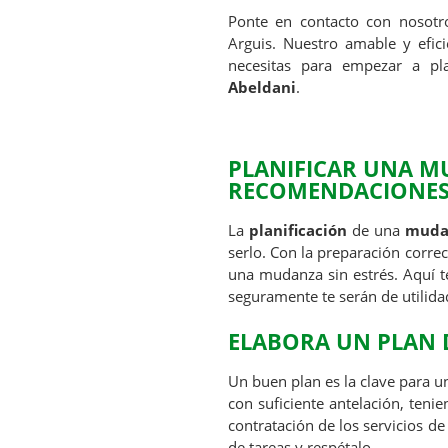
Ponte en contacto con nosot
Arguis. Nuestro amable y efic
necesitas para empezar a p
Abeldani
.
PLANIFICAR UNA M
RECOMENDACIONE
La
planificación
de una
muda
serlo. Con la preparación correc
una mudanza sin estrés. Aquí 
seguramente te serán de utilida
ELABORA UN PLAN 
Un buen plan es la clave para 
con suficiente antelación, teni
contratación de los servicios 
de tareas y respétalo.