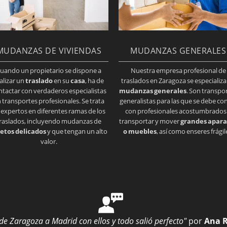
MUDANZAS DE VIVIENDAS
MUDANZAS GENERALES
uando un propietario se dispone a
Nuestra empresa profesional de
alizar un
traslado
en su
casa
, ha de
traslados en Zaragoza se especializa
ntactar con verdaderos especialistas
mudanzas generales
. Son transpo
 transportes profesionales. Se trata
generalistas para las que se debe co
 expertos en diferentes ramas de los
con profesionales acostumbrados
raslados, incluyendo mudanzas de
transportar y mover
grandes apara
etos delicados
y que tengan un alto
o muebles
, así como enseres frágil
valor.
 Zaragoza a Madrid con ellos y todo salió perfecto"
por
Ana 