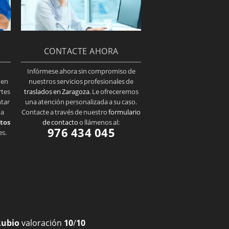
CONTACTE AHORA
Infórmese ahora sin compromiso de
 en
nuestros servicios profesionales de
rtes
traslados en Zaragoza
. Le ofreceremos
ntar
una atención personalizada a su caso.
 a
Contacte a través de nuestro
formulario
tos
de contacto
o llámenos al:
976 434 045
es.
Rubio
valoración
10
/
10