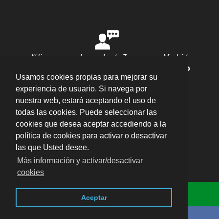
"Hice una mudanza desde Zaragoza a Madrid
con ellos y todo salió perfecto"
por
Ana Rubio
Usamos cookies propias para mejorar su
valoración
10
/
10
Enviar opinión
experiencia de usuario. Si navega por
nuestra web, estará aceptando el uso de
todas las cookies. Puede seleccionar las
cookies que desea aceptar accediendo a la
política de cookies para activar o desactivar
las que Usted desee.
Plaza del Pilar, 16 Entlo. Oficina 5, 50003 –
Más información y activar/desactivar
Zaragoza
·
cookies
Aviso legal · LSSI · Política de cookies · Política
Consulta Online
de privacidad
·
Blog
-
Descarga los impresos
Aceptar
del Ayuntamiento de Zaragoza
Llámenos sin compromiso