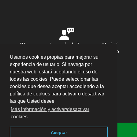
"Hice una mudanza desde Zaragoza a Madrid
con ellos y todo salió perfecto"
por
Ana Rubio
Usamos cookies propias para mejorar su
valoración
10
/
10
Enviar opinión
experiencia de usuario. Si navega por
nuestra web, estará aceptando el uso de
todas las cookies. Puede seleccionar las
cookies que desea aceptar accediendo a la
política de cookies para activar o desactivar
las que Usted desee.
Plaza del Pilar, 16 Entlo. Oficina 5, 50003 –
Más información y activar/desactivar
Zaragoza
·
cookies
Aviso legal · LSSI · Política de cookies · Política
Consulta Online
de privacidad
·
Blog
-
Descarga los impresos
Aceptar